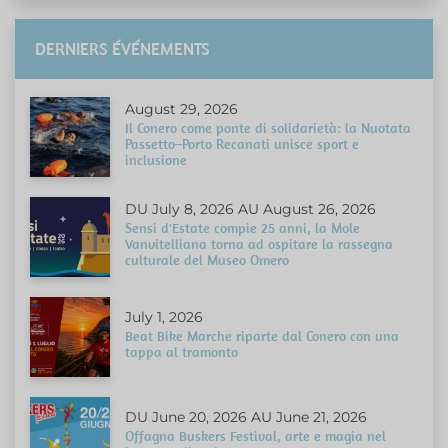
DERNIERS ÉVÉNEMENTS
August 29, 2026
Il Conero come ponte di solidarietà: la Nuotata
Passetto–Porto Recanati unisce sport e
inclusione
DU July 8, 2026 AU August 26, 2026
Sensi d'Estate compie 25 anni, la Mole
Vanvitelliana torna ad ospitare la rassegna
culturale del Museo Omero
July 1, 2026
Beat Bike Marche riparte dal Conero con una
tappa al tramonto
DU June 20, 2026 AU June 21, 2026
Offagna Buskers Festival, arte e magia nel