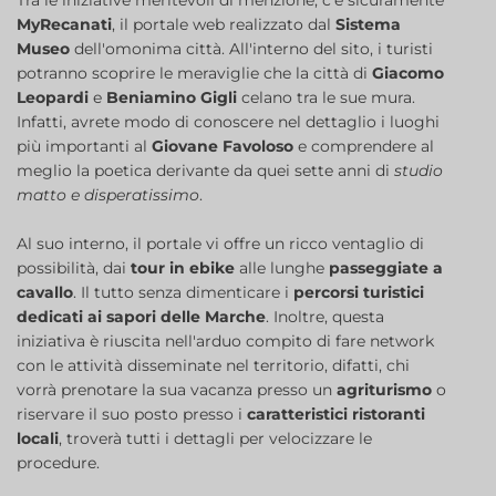
Tra le iniziative meritevoli di menzione, c'è sicuramente
MyRecanati
, il portale web realizzato dal
Sistema
Museo
dell'omonima città. All'interno del sito, i turisti
potranno scoprire le meraviglie che la città di
Giacomo
Leopardi
e
Beniamino Gigli
celano tra le sue mura.
Infatti, avrete modo di conoscere nel dettaglio i luoghi
più importanti al
Giovane Favoloso
e comprendere al
meglio la poetica derivante da quei sette anni di
studio
matto e disperatissimo
.
Al suo interno, il portale vi offre un ricco ventaglio di
possibilità, dai
tour in ebike
alle lunghe
passeggiate a
cavallo
. Il tutto senza dimenticare i
percorsi turistici
dedicati ai sapori delle Marche
. Inoltre, questa
iniziativa è riuscita nell'arduo compito di fare network
con le attività disseminate nel territorio, difatti, chi
vorrà prenotare la sua vacanza presso un
agriturismo
o
riservare il suo posto presso i
caratteristici ristoranti
locali
, troverà tutti i dettagli per velocizzare le
procedure.