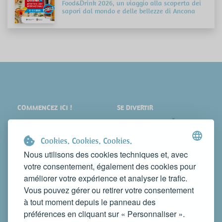
Food&Drink 2026, un viaggio alla scoperta dei
sapori dal mondo e delle bellezze di Ancona
COMMENCEZ ICI !
SE DIVERTIR
LIEUX
SHOPPING
À VOIR
ÉVÉNEMENTS
Cookies. Cookies. Cookies.
DORMIR
NEWS
Nous utilisons des cookies techniques et, avec
votre consentement, également des cookies pour
MANGER
WEB TV
améliorer votre expérience et analyser le trafic.
CONTACTS
Vous pouvez gérer ou retirer votre consentement
FAITES CONNAÎTRE VOTRE ACTIVITÉ
à tout moment depuis le panneau des
CONTACTEZ-NOUS POUR LA PUBLIER SUR CE SITE
préférences en cliquant sur « Personnaliser ».
info@rivieradelconero.tv