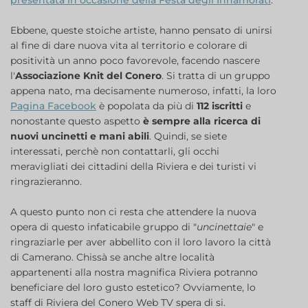
presentata in occasione della Festa degli Innamorati
.
Ebbene, queste stoiche artiste, hanno pensato di unirsi
al fine di dare nuova vita al territorio e colorare di
positività un anno poco favorevole, facendo nascere
l'
Associazione Knit del Conero
. Si tratta di un gruppo
appena nato, ma decisamente numeroso, infatti, la loro
Pagina Facebook
è popolata da più di
112 iscritti
e
nonostante questo aspetto
è sempre alla ricerca di
nuovi uncinetti e mani abili
. Quindi, se siete
interessati, perchè non contattarli, gli occhi
meravigliati dei cittadini della Riviera e dei turisti vi
ringrazieranno.
A questo punto non ci resta che attendere la nuova
opera di questo infaticabile gruppo di "
uncinettaie
" e
ringraziarle per aver abbellito con il loro lavoro la città
di Camerano. Chissà se anche altre località
appartenenti alla nostra magnifica Riviera potranno
beneficiare del loro gusto estetico? Ovviamente, lo
staff di Riviera del Conero Web TV spera di si.