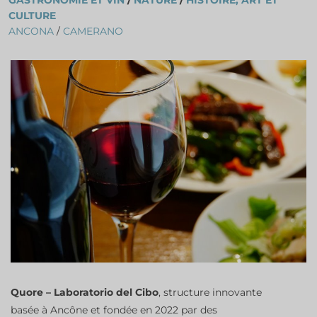
GASTRONOMIE ET VIN
/
NATURE
/
HISTOIRE, ART ET
CULTURE
ANCONA
/
CAMERANO
Quore – Laboratorio del Cibo
, structure innovante
basée à Ancône et fondée en 2022 par des