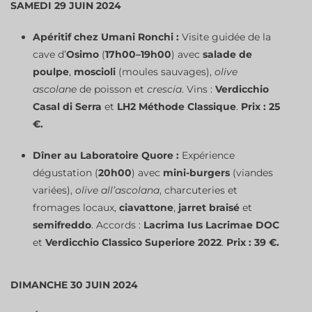
SAMEDI 29 JUIN 2024
Apéritif chez Umani Ronchi :
Visite guidée de la
cave d’
Osimo
(
17h00–19h00
) avec
salade de
poulpe
,
moscioli
(moules sauvages),
olive
ascolane
de poisson et
crescia
. Vins :
Verdicchio
Casal di Serra
et
LH2 Méthode Classique
.
Prix : 25
€.
Dîner au Laboratoire Quore :
Expérience
dégustation (
20h00
) avec
mini-burgers
(viandes
variées),
olive all’ascolana
, charcuteries et
fromages locaux,
ciavattone
,
jarret braisé
et
semifreddo
. Accords :
Lacrima Ius Lacrimae DOC
et
Verdicchio Classico Superiore 2022
.
Prix : 39 €.
DIMANCHE 30 JUIN 2024