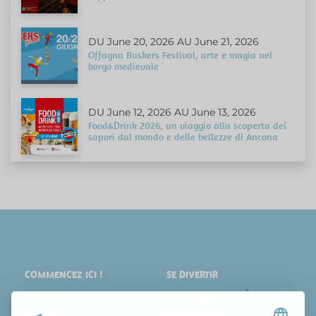
DU June 20, 2026 AU June 21, 2026
Offagna Buskers Festival, arte e magia nel
borgo medievale
DU June 12, 2026 AU June 13, 2026
Food&Drink 2026, un viaggio alla scoperta dei
sapori dal mondo e delle bellezze di Ancona
COMMENCEZ ICI !
SE DIVERTIR
LIEUX
SHOPPING