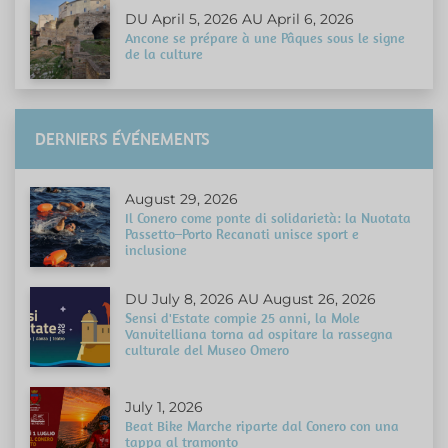
DU April 5, 2026 AU April 6, 2026
Ancone se prépare à une Pâques sous le signe
de la culture
DERNIERS ÉVÉNEMENTS
August 29, 2026
Il Conero come ponte di solidarietà: la Nuotata
Passetto–Porto Recanati unisce sport e
inclusione
DU July 8, 2026 AU August 26, 2026
Sensi d'Estate compie 25 anni, la Mole
Vanvitelliana torna ad ospitare la rassegna
culturale del Museo Omero
July 1, 2026
Beat Bike Marche riparte dal Conero con una
tappa al tramonto