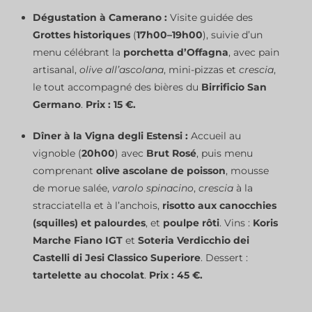
Dégustation à Camerano :
Visite guidée des
Grottes historiques
(
17h00–19h00
), suivie d’un
menu célébrant la
porchetta d’Offagna
, avec pain
artisanal,
olive all’ascolana
, mini-pizzas et
crescia
,
le tout accompagné des bières du
Birrificio San
Germano
.
Prix : 15 €.
Dîner à la Vigna degli Estensi :
Accueil au
vignoble (
20h00
) avec
Brut Rosé
, puis menu
comprenant
olive ascolane de poisson
, mousse
de morue salée,
varolo spinacino
,
crescia
à la
stracciatella et à l’anchois,
risotto aux canocchies
(squilles) et palourdes
, et
poulpe rôti
. Vins :
Koris
Marche Fiano IGT
et
Soteria Verdicchio dei
Castelli di Jesi Classico Superiore
. Dessert :
tartelette au chocolat
.
Prix : 45 €.