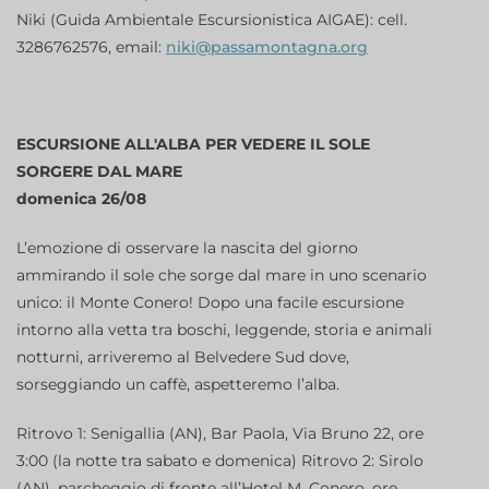
Niki (Guida Ambientale Escursionistica AIGAE): cell.
3286762576, email:
niki@passamontagna.org
ESCURSIONE ALL'ALBA PER VEDERE IL SOLE
SORGERE DAL MARE
domenica 26/08
L’emozione di osservare la nascita del giorno
ammirando il sole che sorge dal mare in uno scenario
unico: il Monte Conero! Dopo una facile escursione
intorno alla vetta tra boschi, leggende, storia e animali
notturni, arriveremo al Belvedere Sud dove,
sorseggiando un caffè, aspetteremo l’alba.
Ritrovo 1: Senigallia (AN), Bar Paola, Via Bruno 22, ore
3:00 (la notte tra sabato e domenica) Ritrovo 2: Sirolo
(AN), parcheggio di fronte all’Hotel M. Conero, ore