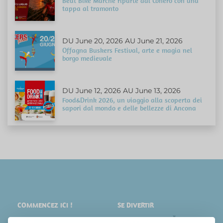
Beat Bike Marche riparte dal Conero con una
tappa al tramonto
DU June 20, 2026 AU June 21, 2026
Offagna Buskers Festival, arte e magia nel
borgo medievale
DU June 12, 2026 AU June 13, 2026
Food&Drink 2026, un viaggio alla scoperta dei
sapori dal mondo e delle bellezze di Ancona
COMMENCEZ ICI !
SE DIVERTIR
LIEUX
SHOPPING