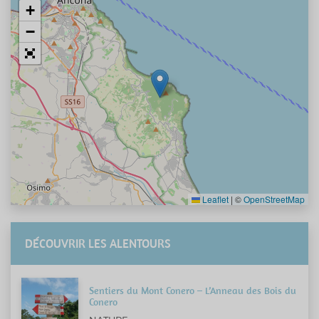
+
−
Leaflet
|
©
OpenStreetMap
DÉCOUVRIR LES ALENTOURS
Sentiers du Mont Conero – L’Anneau des Bois du
Conero