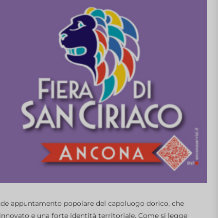
rande appuntamento popolare del capoluogo dorico, che
novato e una forte identità territoriale. Come si legge