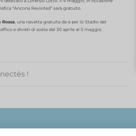
lini dedicato a Lorenzo Lotto. Il 4 maggio, in occasione
rafica “Ancona Revisited” sarà gratuito.
a Rossa
, una navetta gratuita da e per lo Stadio del
ffico e divieti di sosta dal 30 aprile al 5 maggio.
nectés !