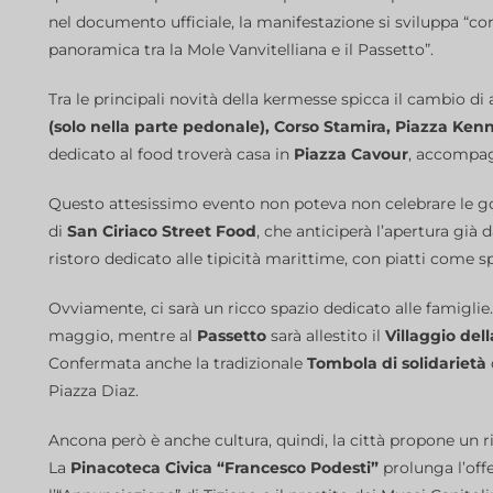
nel documento ufficiale, la manifestazione si sviluppa “
panoramica tra la Mole Vanvitelliana e il Passetto”.
Tra le principali novità della kermesse spicca il cambio di 
(solo nella parte pedonale), Corso Stamira, Piazza Ken
dedicato al food troverà casa in
Piazza Cavour
, accompag
Questo attesissimo evento non poteva non celebrare le gol
di
San Ciriaco Street Food
, che anticiperà l’apertura già
ristoro dedicato alle tipicità marittime, con piatti come sp
Ovviamente, ci sarà un ricco spazio dedicato alle famiglie
maggio, mentre al
Passetto
sarà allestito il
Villaggio dell
Confermata anche la tradizionale
Tombola di solidarietà
Piazza Diaz.
Ancona però è anche cultura, quindi, la città propone un r
La
Pinacoteca Civica “Francesco Podesti”
prolunga l’offe