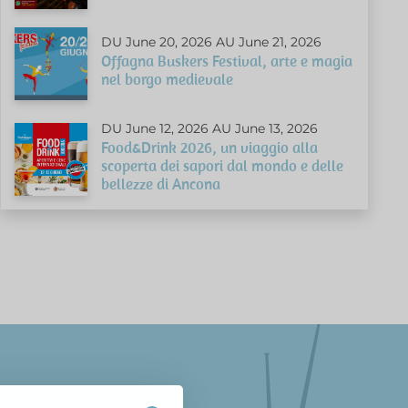
DU June 20, 2026 AU June 21, 2026
Offagna Buskers Festival, arte e magia
nel borgo medievale
DU June 12, 2026 AU June 13, 2026
Food&Drink 2026, un viaggio alla
scoperta dei sapori dal mondo e delle
bellezze di Ancona