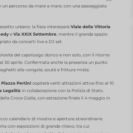
con un percorso da mare a mare, con una passeggiata
assetto urbano: la fiera interesserà
Viale della Vittoria
nedy
e
Via XXIX Settembre
, mentre il grande spazio
nato da concerti live e DJ set.
osità del capoluogo dorico e non solo, con il ritorno
 dal 30 aprile. Confermata anche la presenza un punto
aghetti alle vongole, soutè e fritture miste.
.
Piazza Pertini
ospiterà venti attrazioni attive fino al 10
a Legalità
in collaborazione con la Polizia di Stato.
della Croce Gialla, con estrazione finale il 4 maggio in
icco calendario di mostre e aperture straordinarie.
rta con esposizioni di grande rilievo, tra cui