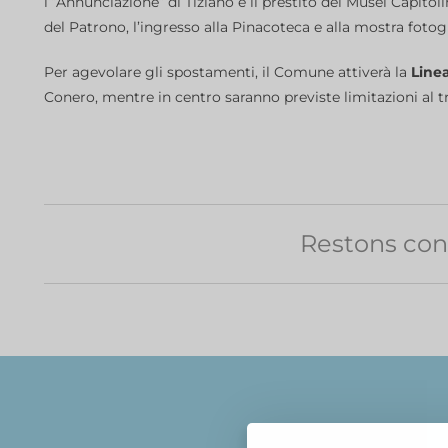
l’“Annunciazione” di Tiziano e il prestito dei Musei Capito
del Patrono, l’ingresso alla Pinacoteca e alla mostra fotog
Per agevolare gli spostamenti, il Comune attiverà la
Line
Conero, mentre in centro saranno previste limitazioni al tra
Restons con