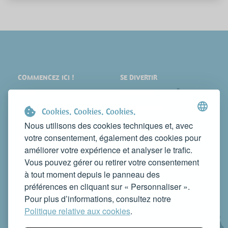
COMMENCEZ ICI !
SE DIVERTIR
LIEUX
SHOPPING
À VOIR
ÉVÉNEMENTS
Cookies. Cookies. Cookies.
DORMIR
NEWS
Nous utilisons des cookies techniques et, avec
votre consentement, également des cookies pour
MANGER
WEB TV
améliorer votre expérience et analyser le trafic.
CONTACTS
Vous pouvez gérer ou retirer votre consentement
FAITES CONNAÎTRE VOTRE ACTIVITÉ
à tout moment depuis le panneau des
CONTACTEZ-NOUS POUR LA PUBLIER SUR CE SITE
préférences en cliquant sur « Personnaliser ».
info@rivieradelconero.tv
Pour plus d’informations, consultez notre
Privacy Policy
Politique relative aux cookies
.
Seguici anche su: