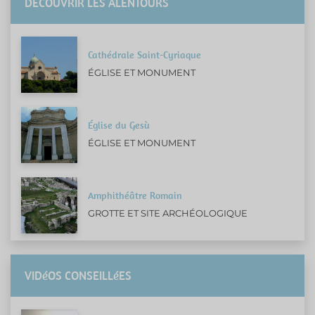
DÉCOUVRIR LES ALENTOURS
Cathédrale Saint-Cyriaque
ÉGLISE ET MONUMENT
Église du Gesù
ÉGLISE ET MONUMENT
Amphithéâtre Romain
GROTTE ET SITE ARCHÉOLOGIQUE
VIDéOS CONSEILLéES