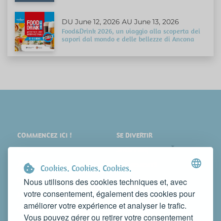
DU June 12, 2026 AU June 13, 2026
Food&Drink 2026, un viaggio alla scoperta dei
sapori dal mondo e delle bellezze di Ancona
COMMENCEZ ICI !
SE DIVERTIR
LIEUX
SHOPPING
À VOIR
ÉVÉNEMENTS
Cookies. Cookies. Cookies.
DORMIR
NEWS
Nous utilisons des cookies techniques et, avec
votre consentement, également des cookies pour
MANGER
WEB TV
améliorer votre expérience et analyser le trafic.
CONTACTS
Vous pouvez gérer ou retirer votre consentement