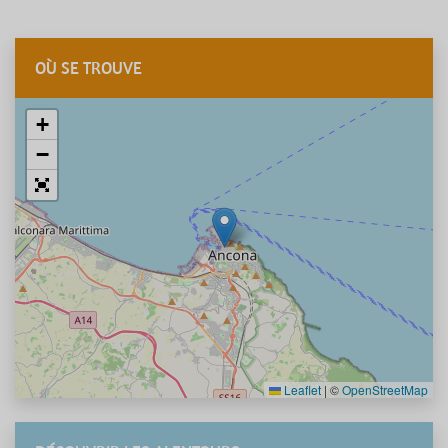
OÙ SE TROUVE
+
−
Leaflet
|
©
OpenStreetMap