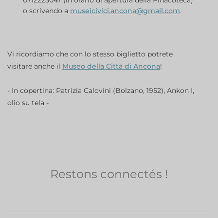
0712225047 (in orario di apertura della Pinacoteca)
o scrivendo a
museicivici.ancona@gmail.com
.
Vi ricordiamo che con lo stesso biglietto potrete
visitare anche il
Museo della Città di Ancona
!
- In copertina: Patrizia Calovini (Bolzano, 1952), Ankon I,
olio su tela -
Restons connectés !