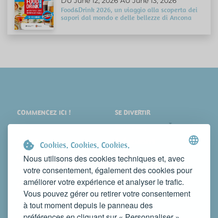
DU June 12, 2026 AU June 13, 2026
Food&Drink 2026, un viaggio alla scoperta dei
sapori dal mondo e delle bellezze di Ancona
COMMENCEZ ICI !
SE DIVERTIR
LIEUX
SHOPPING
À VOIR
ÉVÉNEMENTS
Cookies. Cookies. Cookies.
DORMIR
NEWS
Nous utilisons des cookies techniques et, avec
votre consentement, également des cookies pour
MANGER
WEB TV
améliorer votre expérience et analyser le trafic.
CONTACTS
Vous pouvez gérer ou retirer votre consentement
FAITES CONNAÎTRE VOTRE ACTIVITÉ
à tout moment depuis le panneau des
CONTACTEZ-NOUS POUR LA PUBLIER SUR CE SITE
préférences en cliquant sur « Personnaliser ».