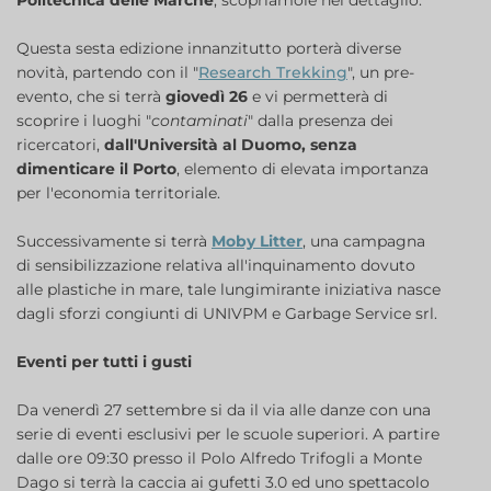
Politecnica delle Marche
, scopriamole nel dettaglio.
Questa sesta edizione innanzitutto porterà diverse
novità, partendo con il "
Research Trekking
", un pre-
evento, che si terrà
giovedì 26
e vi permetterà di
scoprire i luoghi "
contaminati
" dalla presenza dei
ricercatori,
dall'Università al Duomo, senza
dimenticare il Porto
, elemento di elevata importanza
per l'economia territoriale.
Successivamente si terrà
Moby Litter
, una campagna
di sensibilizzazione relativa all'inquinamento dovuto
alle plastiche in mare, tale lungimirante iniziativa nasce
dagli sforzi congiunti di UNIVPM e Garbage Service srl.
Eventi per tutti i gusti
Da venerdì 27 settembre si da il via alle danze con una
serie di eventi esclusivi per le scuole superiori. A partire
dalle ore 09:30 presso il Polo Alfredo Trifogli a Monte
Dago si terrà la caccia ai gufetti 3.0 ed uno spettacolo