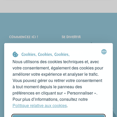
COMMENCEZ ICI !
SE DIVERTIR
LIEUX
SHOPPING
À VOIR
ÉVÉNEMENTS
Cookies. Cookies. Cookies.
DORMIR
NEWS
Nous utilisons des cookies techniques et, avec
votre consentement, également des cookies pour
MANGER
WEB TV
améliorer votre expérience et analyser le trafic.
CONTACTS
Vous pouvez gérer ou retirer votre consentement
FAITES CONNAÎTRE VOTRE ACTIVITÉ
à tout moment depuis le panneau des
CONTACTEZ-NOUS POUR LA PUBLIER SUR CE SITE
préférences en cliquant sur « Personnaliser ».
info@rivieradelconero.tv
Pour plus d’informations, consultez notre
Privacy Policy
Politique relative aux cookies
.
Seguici anche su: