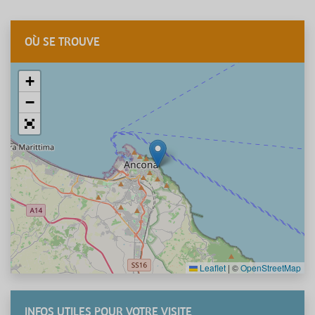
OÙ SE TROUVE
+
−
Leaflet
|
©
OpenStreetMap
INFOS UTILES POUR VOTRE VISITE