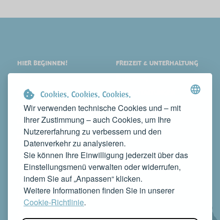
HIER BEGINNEN!
FREIZEIT & UNTERHALTUNG
ORTE
SHOPPING
SEHENSWERTES
VERANSTALTUNGEN
Cookies. Cookies. Cookies.
Wir verwenden technische Cookies und – mit
ÜBERNACHTEN
NEWS
Ihrer Zustimmung – auch Cookies, um Ihre
ESSEN
WEB TV
Nutzererfahrung zu verbessern und den
KONTAKTE
Datenverkehr zu analysieren.
MACHEN SIE IHR UNTERNEHMEN BEKANNT
Sie können Ihre Einwilligung jederzeit über das
KONTAKTIEREN SIE UNS, UM ES AUF DIESER WEBSITE ZU
Einstellungsmenü verwalten oder widerrufen,
PRÄSENTIEREN
indem Sie auf „Anpassen“ klicken.
info@rivieradelconero.tv
Weitere Informationen finden Sie in unserer
Privacy Policy
Cookie-Richtlinie
.
Seguici anche su: