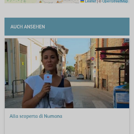
Leaflet
|
©
OpenStreetMap
AUCH ANSEHEN
Alla scoperta di Numana