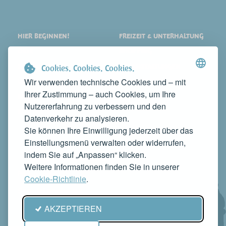
HIER BEGINNEN!
FREIZEIT & UNTERHALTUNG
ORTE
SHOPPING
SEHENSWERTES
VERANSTALTUNGEN
Cookies. Cookies. Cookies.
Wir verwenden technische Cookies und – mit
ÜBERNACHTEN
NEWS
Ihrer Zustimmung – auch Cookies, um Ihre
ESSEN
WEB TV
Nutzererfahrung zu verbessern und den
KONTAKTE
Datenverkehr zu analysieren.
MACHEN SIE IHR UNTERNEHMEN BEKANNT
Sie können Ihre Einwilligung jederzeit über das
KONTAKTIEREN SIE UNS, UM ES AUF DIESER WEBSITE ZU
Einstellungsmenü verwalten oder widerrufen,
PRÄSENTIEREN
indem Sie auf „Anpassen“ klicken.
info@rivieradelconero.tv
Weitere Informationen finden Sie in unserer
Privacy Policy
Cookie-Richtlinie
.
Seguici anche su:
AKZEPTIEREN