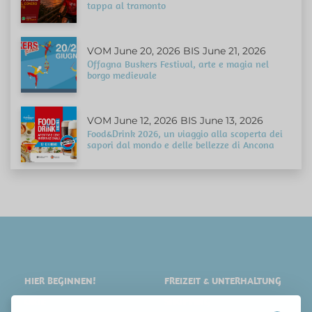
tappa al tramonto
VOM June 20, 2026 BIS June 21, 2026
Offagna Buskers Festival, arte e magia nel
borgo medievale
VOM June 12, 2026 BIS June 13, 2026
Food&Drink 2026, un viaggio alla scoperta dei
sapori dal mondo e delle bellezze di Ancona
HIER BEGINNEN!
FREIZEIT & UNTERHALTUNG
ORTE
SHOPPING