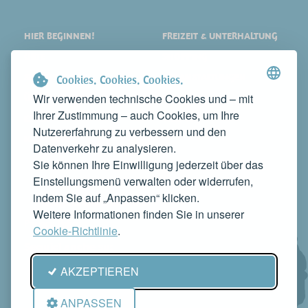
HIER BEGINNEN!
FREIZEIT & UNTERHALTUNG
ORTE
SHOPPING
SEHENSWERTES
VERANSTALTUNGEN
Cookies. Cookies. Cookies.
Wir verwenden technische Cookies und – mit
ÜBERNACHTEN
NEWS
Ihrer Zustimmung – auch Cookies, um Ihre
ESSEN
WEB TV
Nutzererfahrung zu verbessern und den
KONTAKTE
Datenverkehr zu analysieren.
MACHEN SIE IHR UNTERNEHMEN BEKANNT
Sie können Ihre Einwilligung jederzeit über das
KONTAKTIEREN SIE UNS, UM ES AUF DIESER WEBSITE ZU
Einstellungsmenü verwalten oder widerrufen,
PRÄSENTIEREN
indem Sie auf „Anpassen“ klicken.
info@rivieradelconero.tv
Weitere Informationen finden Sie in unserer
Privacy Policy
Cookie-Richtlinie
.
Seguici anche su:
AKZEPTIEREN
ANPASSEN