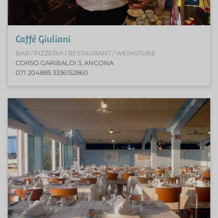
Caffé Giuliani
BAR / PIZZERIA / RESTAURANT / WEINSTUBE
CORSO GARIBALDI 3, ANCONA
071 204885 3336152860