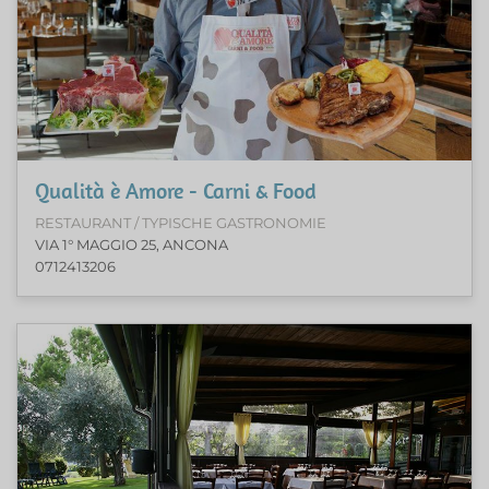
Qualità è Amore - Carni & Food
RESTAURANT / TYPISCHE GASTRONOMIE
VIA 1° MAGGIO 25, ANCONA
0712413206