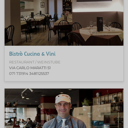
Bistrò Cucina & Vini
RESTAURANT / WEINSTUBE
VIA CARLO MARATTI 51
071 731914 3481125537