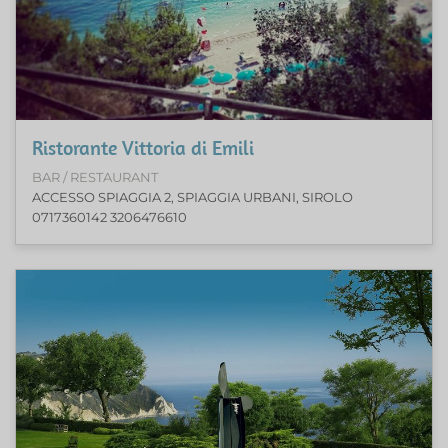
Ristorante Vittoria di Emili
BAR / RESTAURANT
ACCESSO SPIAGGIA 2, SPIAGGIA URBANI, SIROLO
0717360142 3206476610