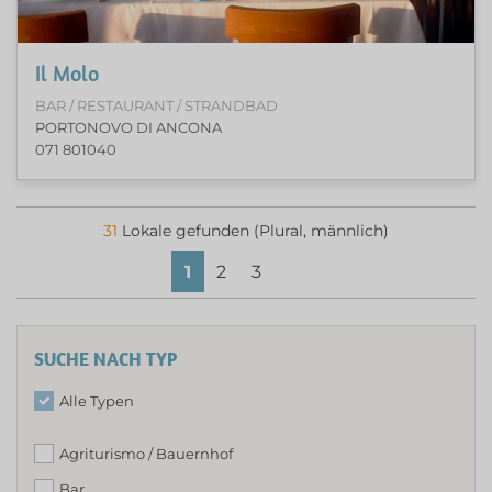
Il Molo
BAR / RESTAURANT / STRANDBAD
PORTONOVO DI ANCONA
071 801040
31
Lokale gefunden (Plural, männlich)
1
2
3
SUCHE NACH TYP
Alle Typen
Agriturismo / Bauernhof
Bar