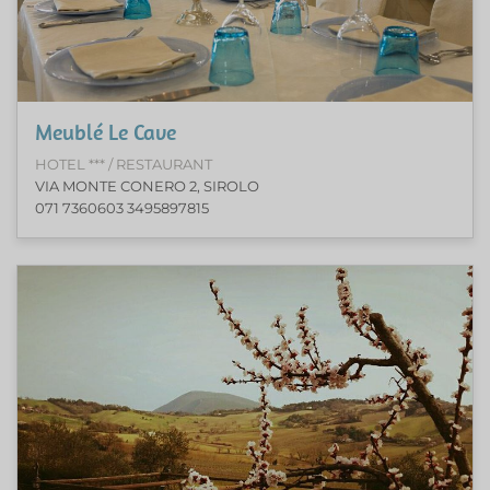
Meublé Le Cave
HOTEL *** / RESTAURANT
VIA MONTE CONERO 2, SIROLO
071 7360603 3495897815