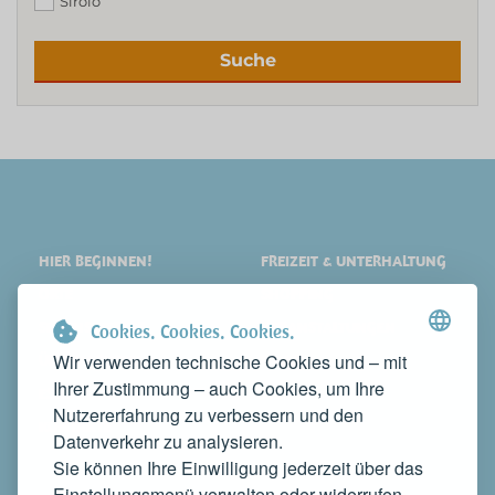
Sirolo
Suche
HIER BEGINNEN!
FREIZEIT & UNTERHALTUNG
ORTE
SHOPPING
SEHENSWERTES
VERANSTALTUNGEN
Cookies. Cookies. Cookies.
Wir verwenden technische Cookies und – mit
ÜBERNACHTEN
NEWS
Ihrer Zustimmung – auch Cookies, um Ihre
ESSEN
WEB TV
Nutzererfahrung zu verbessern und den
KONTAKTE
Datenverkehr zu analysieren.
MACHEN SIE IHR UNTERNEHMEN BEKANNT
Sie können Ihre Einwilligung jederzeit über das
KONTAKTIEREN SIE UNS, UM ES AUF DIESER WEBSITE ZU
Einstellungsmenü verwalten oder widerrufen,