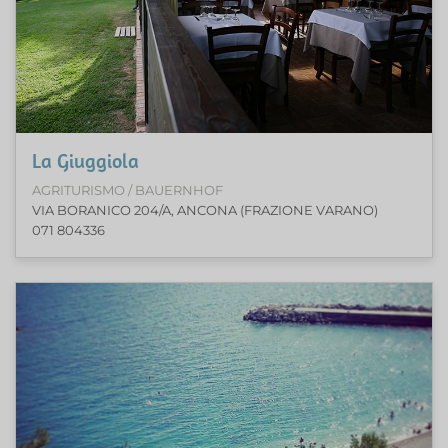
La Giuggiola
AGRITURISMO / BAUERNHOF
VIA BORANICO 204/A, ANCONA (FRAZIONE VARANO)
071 804336