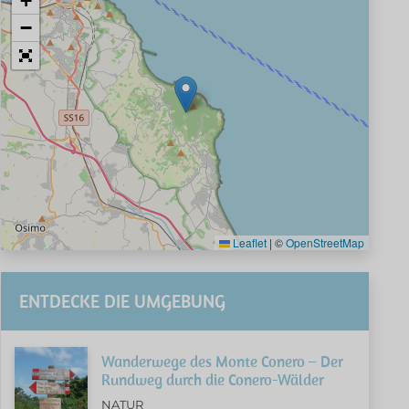
+
−
Leaflet
|
©
OpenStreetMap
ENTDECKE DIE UMGEBUNG
Wanderwege des Monte Conero – Der
Rundweg durch die Conero-Wälder
NATUR