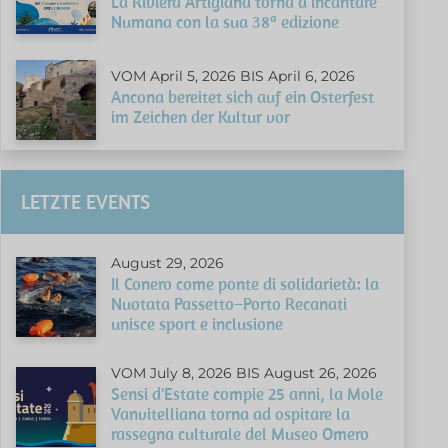
La Riviera Artigiana torna a incantare
Numana con la sua 38ª edizione
VOM April 5, 2026 BIS April 6, 2026
Ancona bereitet sich auf ein Osterfest
im Zeichen der Kultur vor
LETZTE EVENTS
August 29, 2026
Il Conero come ponte di solidarietà: la
Nuotata Passetto–Porto Recanati
unisce sport e inclusione
VOM July 8, 2026 BIS August 26, 2026
Sensi d'Estate compie 25 anni, la Mole
Vanvitelliana torna ad ospitare la
rassegna culturale del Museo Omero